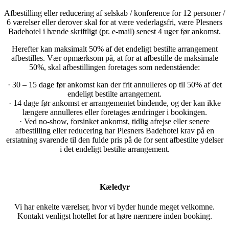
Afbestilling eller reducering af selskab / konference for 12 personer /
6 værelser eller derover skal for at være vederlagsfri, være Plesners
Badehotel i hænde skriftligt (pr. e-mail) senest 4 uger før ankomst.
Herefter kan maksimalt 50% af det endeligt bestilte arrangement
afbestilles. Vær opmærksom på, at for at afbestille de maksimale
50%, skal afbestillingen foretages som nedenstående:
· 30 – 15 dage før ankomst kan der frit annulleres op til 50% af det
endeligt bestilte arrangement.
· 14 dage før ankomst er arrangementet bindende, og der kan ikke
længere annulleres eller foretages ændringer i bookingen.
· Ved no-show, forsinket ankomst, tidlig afrejse eller senere
afbestilling eller reducering har Plesners Badehotel krav på en
erstatning svarende til den fulde pris på de for sent afbestilte ydelser
i det endeligt bestilte arrangement.
Kæledyr
Vi har enkelte værelser, hvor vi byder hunde meget velkomne.
Kontakt venligst hotellet for at høre nærmere inden booking.