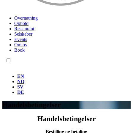
Overnatning
Ophold
Restaurant
Selskaber
Events
Om os
Book
DA
EN
NO
SV
DE
Handelsbetingelser
Handelsbetingelser
Bestilling og betaling