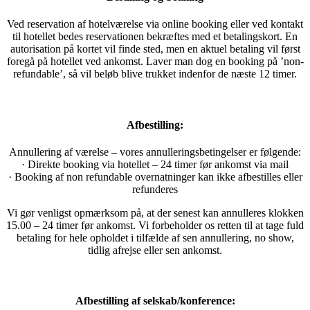
Ved reservation af hotelværelse via online booking eller ved kontakt
til hotellet bedes reservationen bekræftes med et betalingskort. En
autorisation på kortet vil finde sted, men en aktuel betaling vil først
foregå på hotellet ved ankomst. Laver man dog en booking på ’non-
refundable’, så vil beløb blive trukket indenfor de næste 12 timer.
Afbestilling:
Annullering af værelse – vores annulleringsbetingelser er følgende:
· Direkte booking via hotellet – 24 timer før ankomst via mail
· Booking af non refundable overnatninger kan ikke afbestilles eller
refunderes
Vi gør venligst opmærksom på, at der senest kan annulleres klokken
15.00 – 24 timer før ankomst. Vi forbeholder os retten til at tage fuld
betaling for hele opholdet i tilfælde af sen annullering, no show,
tidlig afrejse eller sen ankomst.
Afbestilling af selskab/konference: