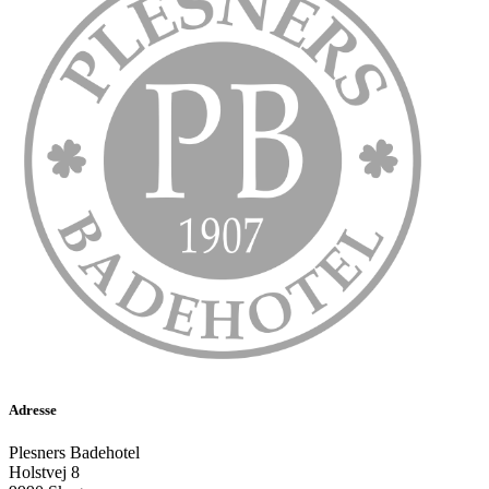
Adresse
Plesners Badehotel
Holstvej 8