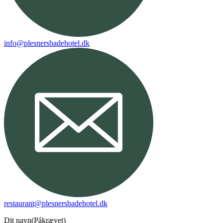
info@plesnersbadehotel.dk
restaurant@plesnersbadehotel.dk
Dit navn
(Påkrævet)