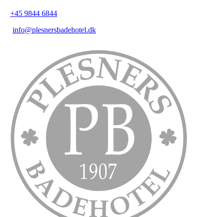
+45 9844 6844
info@plesnersbadehotel.dk