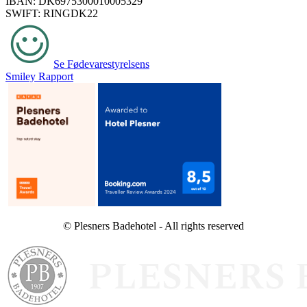
IBAN: DK6975300010005329
SWIFT: RINGDK22
Se Fødevarestyrelsens
Smiley Rapport
© Plesners Badehotel - All rights reserved