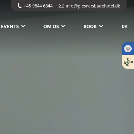
+45 9844 6844
info@plesnersbadehotel.dk
EVENTS
OM OS
BOOK
DA