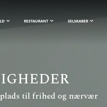
LD
RESTAURANT
SELSKABER
LIGHEDER
lads til frihed og nærvær