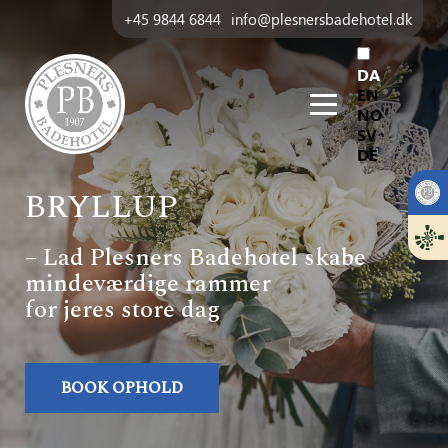
+45 9844 6844
info@plesnersbadehotel.dk
DA
EN
NO
SV
DE
BRYLLUP
– Lad Plesners Badehotel skabe
mindeværdige rammer
for jeres store dag
BOOK OPHOLD