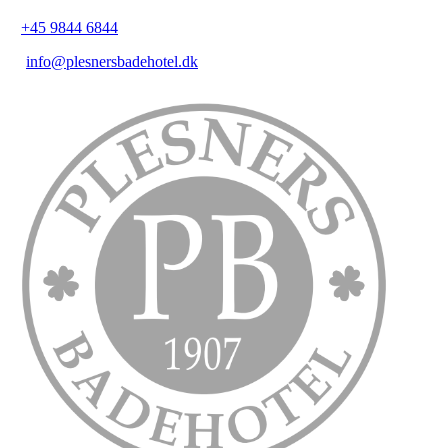
+45 9844 6844
info@plesnersbadehotel.dk