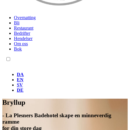
Overnatting
Bli
Restaurant
Bedrifter
Hendelser
Om oss
Bok
NO
DA
EN
SV
DE
Bryllup
- La Plesners Badehotel skape en minneverdig
ramme
for din store dag