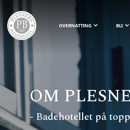
OVERNATTING
BLI
OM PLESN
- Badehotellet på to