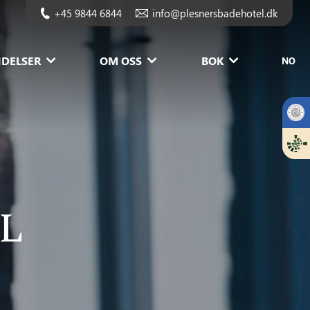
+45 9844 6844
info@plesnersbadehotel.dk
DELSER
OM OSS
BOK
NO
L