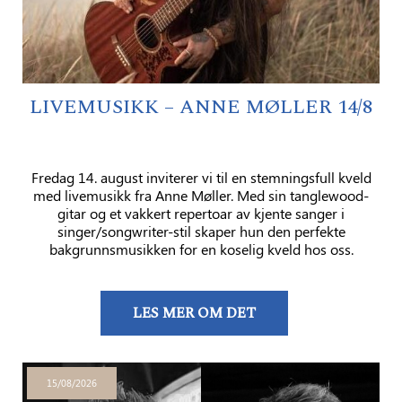
LIVEMUSIKK – ANNE MØLLER 14/8
Fredag ​​14. august inviterer vi til en stemningsfull kveld
med livemusikk fra Anne Møller. Med sin tanglewood-
gitar og et vakkert repertoar av kjente sanger i
singer/songwriter-stil skaper hun den perfekte
bakgrunnsmusikken for en koselig kveld hos oss.
LES MER OM DET
15/08/2026