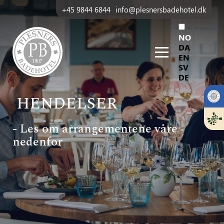
+45 9844 6844
info@plesnersbadehotel.dk
NO
DA
EN
SV
DE
HENDELSER
- Les om arrangementene våre
nedenfor