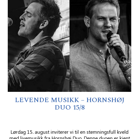
LEVENDE MUSIKK – HORNSHØJ
DUO 15/8
Lørdag 15. august inviterer vi til en stemningsfull kveld
med livemusikk fra Hornshøj Duo. Denne duoen er kjent