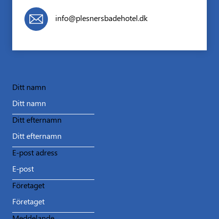
info@plesnersbadehotel.dk
Ditt namn
Ditt efternamn
E-post adress
Företaget
Meddelande