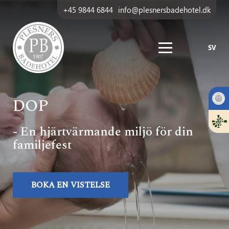
+45 9844 6844
info@plesnersbadehotel.dk
SV
DOP
- En hjärtvärmande miljö för din
familjefest
BOKA EN VISTELSE