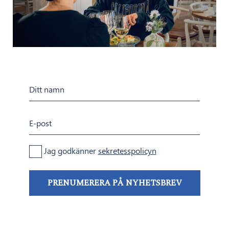
Ditt
namn
E-
post
adress
Samtycke
Jag godkänner
sekretesspolicyn