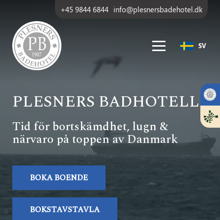
+45 9844 6844
info@plesnersbadehotel.dk
SV
PLESNERS BADHOTELL
Tid för bortskämdhet, lugn &
närvaro på toppen av Danmark
BOKA BOENDE
BOKSTAVSTAVLA